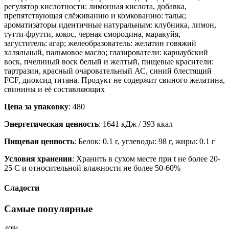
регулятор кислотности: лимонная кислота, добавка,
препятствующая слёживанию и комкованию: тальк;
ароматизаторы идентичные натуральным: клубника, лимон,
тутти-фрутти, кокос, черная смородина, маракуйя,
загуститель: агар; желеобразователь: желатин говяжий
халяльный, пальмовое масло; глазирователи: карнаубский
воск, пчелиный воск белый и желтый, пищевые красители:
тартразин, красный очаровательный АС, синий блестящий
FCF, диоксид титана. Продукт не содержит свиного желатина,
свинины и её составляющих
Цена за упаковку
: 480
Энергетическая ценность
: 1641 кДж / 393 ккал
Пищевая ценность
: Белок: 0.1 г, углеводы: 98 г, жиры: 0.1 г
Условия хранения
: Хранить в сухом месте при t не более 20-
25 С и относительной влажности не более 50-60%
Сладости
Самые популярные
40%